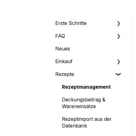
Erste Schritte
FAQ
Profil
Neues
Abonnement und
FAQ
Rechnungen
Einkauf
Grundeinstellungen
Rezepte
Lieferanten
Benutzermanagement
Listen
Rezeptmanagement
Schnittstellen
Deckungsbeitrag &
Dashboard
Wareneinsätze
Rezeptimport aus der
Datenbank