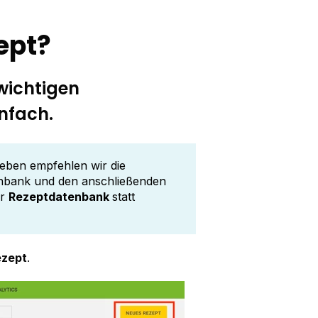
zept?
 wichtigen
nfach.
ieben empfehlen wir die
tenbank und den anschließenden
ür
Rezeptdatenbank
statt
ezept
.