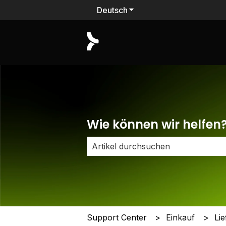
Deutsch
Untermenü für Übersetzu
Wie können wir helfen
Es gibt keine Vorschläge, da das Su
Support Center
Einkauf
Li