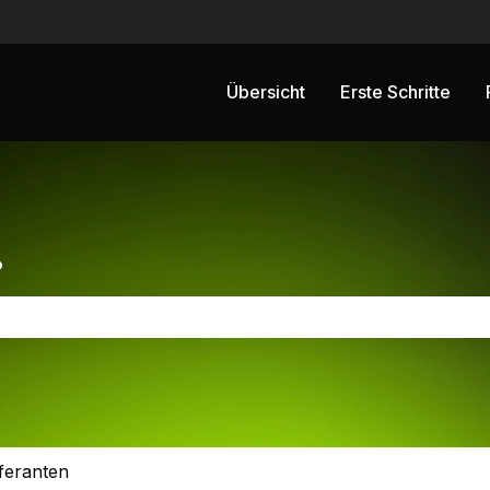
ngen anzeigen
Übersicht
Erste Schritte
?
chfeld leer ist.
eferanten