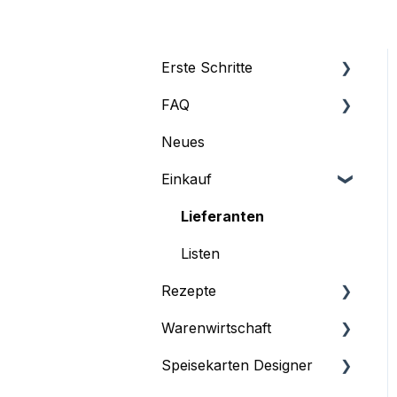
Erste Schritte
FAQ
Profil
Neues
Abonnement und
FAQ
Rechnungen
Einkauf
Grundeinstellungen
Lieferanten
Benutzermanagement
Listen
Schnittstellen
Rezepte
Dashboard
Warenwirtschaft
Rezeptmanagement
Speisekarten Designer
Deckungsbeitrag &
Dashboard
Wareneinsätze