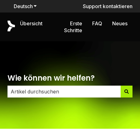
Deutsch
Untermenü für Übersetzungen anzeigen
Support kontaktieren
Übersicht
Erste
FAQ
Neues
Schritte
Wie können wir helfen?
Es gibt keine Vorschläge, da das Suchfeld leer ist.