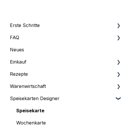
Erste Schritte
FAQ
Profil
Neues
Abonnement und Rechnungen
FAQ
Einkauf
Grundeinstellungen
Rezepte
Benutzermanagement
Lieferanten
Warenwirtschaft
Schnittstellen
Listen
Rezeptmanagement
Speisekarten Designer
Dashboard
Deckungsbeitrag & Wareneinsätze
Dashboard
Rezeptimport aus der Datenbank
Die ersten Schritte im Warenwirtschaftssystem
Speisekarte
Produkt
Wochenkarte