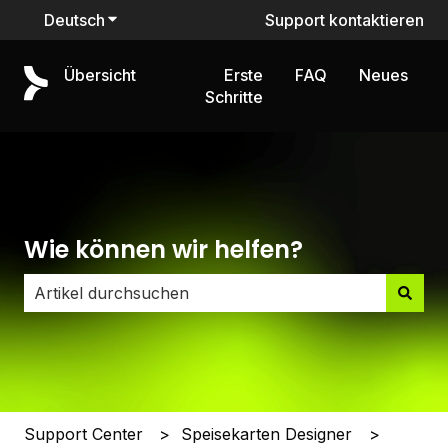
Deutsch
Untermenü für Übersetzungen anzeigen
Support kontaktieren
Übersicht
Erste
FAQ
Neues
Schritte
Wie können wir helfen?
Es gibt keine Vorschläge, da das Suchfeld leer ist.
Support Center
Speisekarten Designer