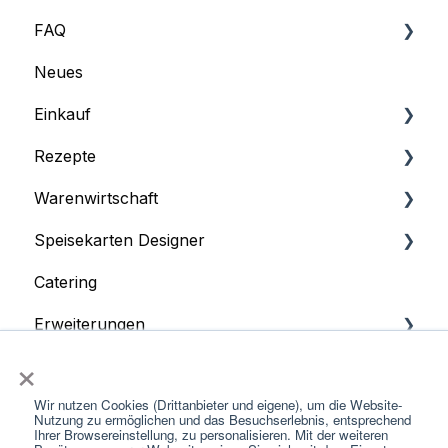
FAQ
Profil
Neues
Abonnement und Rechnungen
FAQ
Einkauf
Grundeinstellungen
Rezepte
Benutzermanagement
Lieferanten
Warenwirtschaft
Schnittstellen
Listen
Rezeptmanagement
Speisekarten Designer
Dashboard
Deckungsbeitrag & Wareneinsätze
Dashboard
Catering
Rezeptimport aus der Datenbank
Die ersten Schritte im Warenwirtschaftssystem
Speisekarte
Erweiterungen
Produkt
Wochenkarte
×
App
Bestellannahme
Buffetkärtchen
Kassensysteme
Wir nutzen Cookies (Drittanbieter und eigene), um die Website-
Lieferantenportal
Inventur
Lagermanagement
Nutzung zu ermöglichen und das Besuchserlebnis, entsprechend
Ihrer Browsereinstellung, zu personalisieren. Mit der weiteren