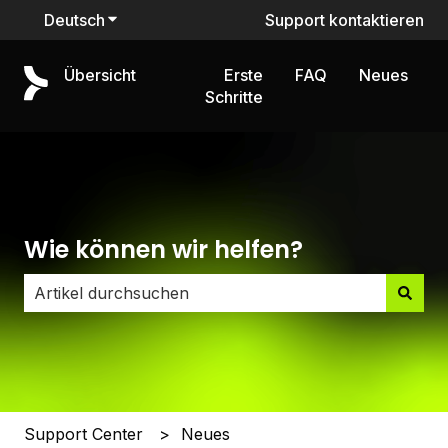
Deutsch
Untermenü für Übersetzungen anzeigen
Support kontaktieren
Übersicht
Erste
FAQ
Neues
Schritte
Wie können wir helfen?
Es gibt keine Vorschläge, da das Suchfeld leer ist.
Support Center
Neues